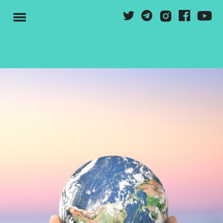
Vés
Y
T
G
F
I
al
M
contingut